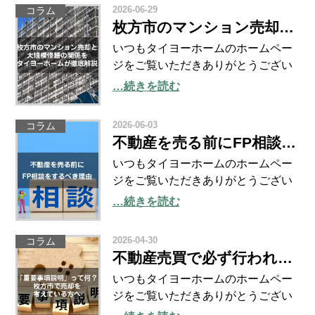
り、被災された方、ならびにご家族
2026-06-29
コラム
の皆様に心よりお見舞いを申し上げ
枚方市のマンション売却と大規模修繕の関係をタイヨーホームが徹底解説
ます。 また、現在も
いつもタイヨーホームのホームペー
ジをご覧いただきありがとうござい
ます。 いよいよ、始まった4年に一
…続きを読む
度のサッカーの祭典！ 2026 FIFAワ
ールドカップ！ 日本代表はFグルー
2026-06-03
コラム
プから、オランダ、チュニジア、ス
不動産を売る前にFP相談をするべき理由｜枚方市の不動産売却ならタイヨーホーム
ウェーデンとの
いつもタイヨーホームのホームペー
ジをご覧いただきありがとうござい
ます。 いよいよ、6月15日（月）5：
…続きを読む
00からサムライブルーこと、サッカ
ー日本代表のワールドカップが開幕
2026-04-30
コラム
します！ 楽しみですね～。 観たこと
不動産売買で必ず行われる「重要事項説明」って何？枚方市で売却を考えている方へ
のない景色を見せ
いつもタイヨーホームのホームペー
ジをご覧いただきありがとうござい
ます。 当社は2026年4月28日（火）