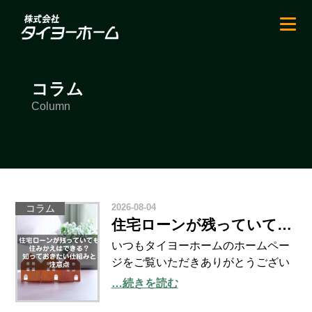
コラム
Column
2026-08-04
コラム
住宅ローンが残っていても住みかえはできる？知っておきたい仕組みと注意点
いつもタイヨーホームのホームペー
ジをご覧いただきありがとうござい
ます。 7月28日午後4時27分ごろに発
…続きを読む
生した熊本を震源地とする地震によ