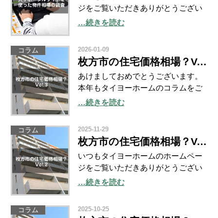
ジをご覧いただきありがとうござい
ます。 いよいよ高市首相が衆議院の
…続きを読む
解散を発表しました。 これによっ
て、現政権と各政党の真価が問われ
2026-01-09
コラム
る総選挙が幕を開けます。 物価高対
枚方市の住宅価格相場？Vol.3
策や緊迫する世界情勢など
あけましておめでとうございます。
本年もタイヨーホームのコラムをご
覧いただきますようお願い致しま
…続きを読む
す。 2026年、いよいよ新しい一年の
スタートですね。 今年は特別な『丙
2025-11-29
コラム
午（ひのえうま）』の年。 燃え盛る
枚方市の住宅価格相場？Vol.2
火のような情熱を持
いつもタイヨーホームのホームペー
ジをご覧いただきありがとうござい
ます。 早いもので、あと少しで2025
…続きを読む
年も終わりを告げます。 関西では阪
神タイガースのセリーグ優勝や大
2025-10-25
コラム
阪・関西万博など盛り上がりの多か