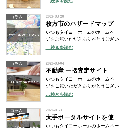
…続きを読む
から5月6日（水）までゴールデンウ
ィーク休暇をいただいております。
2026-03-28
コラム
みなさま、ゴールデンウィークのご
枚方市のハザードマップ
予定はいかがです
いつもタイヨーホームのホームペー
ジをご覧いただきありがとうござい
ます。 もうずっと前に感じる、ワー
…続きを読む
ルド・ベースボール・クラシック
（WBC）も終わり、春がやってきま
2026-03-04
コラム
した。 花粉症に苦しむ方にとっては
不動産 一括査定サイト
桜どころではないという声
いつもタイヨーホームのホームペー
ジをご覧いただきありがとうござい
ます。 冬季オリンピックも過去最多
…続きを読む
のメダル数を獲得し、りく・りゅう
ペアの世界歴代最高得点での金メダ
2026-01-31
コラム
ルに大いに湧いたのもつかの間、3月
大手ポータルサイトを使った物件相場の調査
5日（木）からは4年に一
いつもタイヨーホームのホームペー