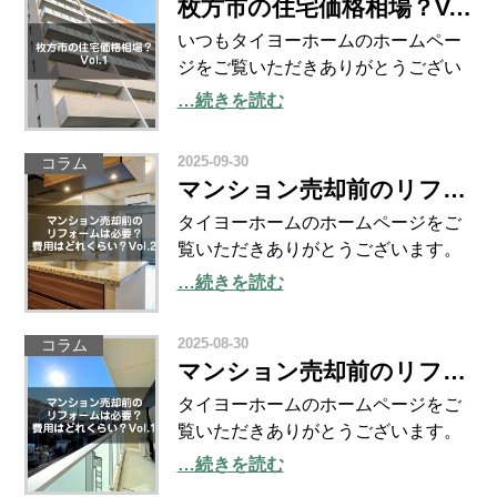
枚方市の住宅価格相場？Vol.1
った印象ですね。ちなみ
いつもタイヨーホームのホームペー
ジをご覧いただきありがとうござい
ます。 大阪・関西万博も
…続きを読む
10/13（祝・月）で終了し、ぽっかり
と穴の空いた日を暮らしている方も
2025-09-30
コラム
いらっしゃるのではないでしょう
マンション売却前のリフォームは必要？費用はどれくらい？Vol.2
か？ かくいう筆者も万博に何度か
タイヨーホームのホームページをご
覧いただきありがとうございます。
9月の中旬くらいから急激にひんやり
…続きを読む
とする時間も増えてきました。 秋の
足音が近づいていますね。 さて、今
2025-08-30
コラム
回は前回の「マンション売却前のリ
マンション売却前のリフォームは必要？費用はどれくらい？Vol.1
フォームは必要？費用
タイヨーホームのホームページをご
覧いただきありがとうございます。
もうすぐ9月というのに、未だに猛暑
…続きを読む
日（35.0℃以上）が続く毎日、皆様