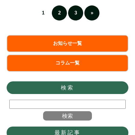
の体調はいかがでしょうか？ 今回の
コラムは、マンション売却前のリフ
1
2
3
»
ォームが必要ですか
お知らせ一覧
コラム一覧
検索
最新記事