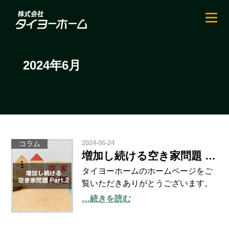
2024年6月
2024-06-24
コラム
増加し続ける空き家問題 Part.2
タイヨーホームのホームページをご
覧いただきありがとうございます。
第５回目のコラムは、前回の「増加
…続きを読む
し続ける空き家問題」からの続きで
す。 前回の「増加し続ける空き家問