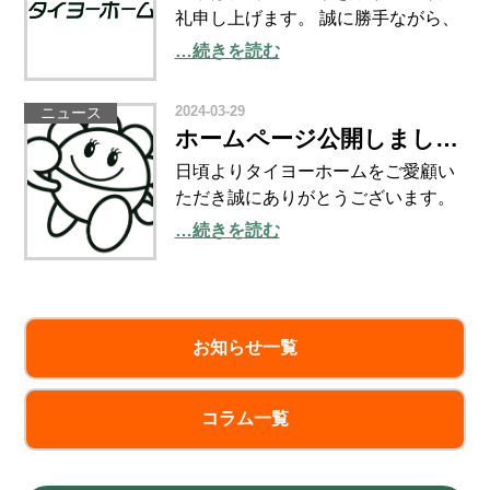
礼申し上げます。 誠に勝手ながら、
ゴールデンウィークの休業日を下記
…続きを読む
のとおりとさせていただきます。
【GW休業期間】 2024年5月1日(水)
2024-03-29
ニュース
～2024年5月6日(月) ※休業期間中の
ホームページ公開しました！
SNS
日頃よりタイヨーホームをご愛顧い
ただき誠にありがとうございます。
この度、ホームページをリリースい
…続きを読む
たしました。 売却に関する情報や知
っておいていただき情報などもコラ
ムやニュースを通してアップしてい
きます。 売却に関するお
お知らせ一覧
コラム一覧