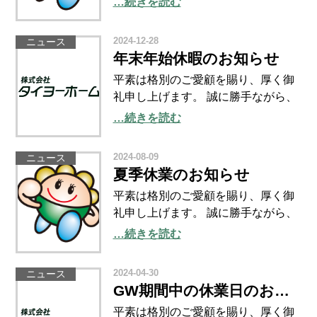
…続きを読む
ていただきます。 【夏季休業期間】
２０２５年８月１3日（水）～２０２
2024-12-28
ニュース
５年８月２０日（水） ※休業期間中
年末年始休暇のお知らせ
のSNS・ホームペ
平素は格別のご愛顧を賜り、厚く御
礼申し上げます。 誠に勝手ながら、
下記のとおり年末年始休暇とさせて
…続きを読む
いただきます。 【 休業期間 】 ２０
２４年１２月２９日（日）～２０２
2024-08-09
ニュース
５年１月５日（日） ※休業期間中の
夏季休業のお知らせ
SNS・ホームペー
平素は格別のご愛顧を賜り、厚く御
礼申し上げます。 誠に勝手ながら、
夏季の休業日を下記のとおりとさせ
…続きを読む
ていただきます。 【夏季休業期間】
２０２４年８月１０日（土）～２０
2024-04-30
ニュース
２４年８月１６日（金） ※休業期間
GW期間中の休業日のおしらせ
中のSNS・ホームペ
平素は格別のご愛顧を賜り、厚く御