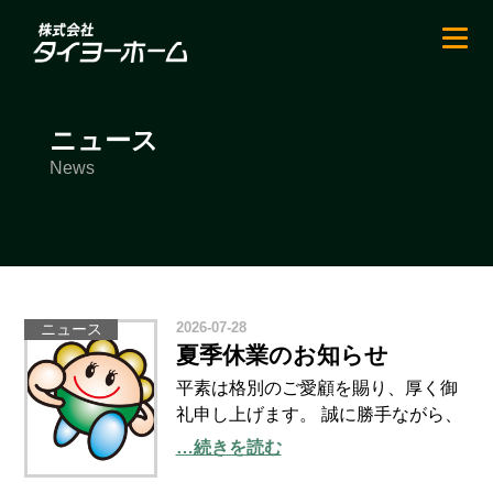
ニュース
News
2026-07-28
ニュース
夏季休業のお知らせ
平素は格別のご愛顧を賜り、厚く御
礼申し上げます。 誠に勝手ながら、
夏季の休業日を下記のとおりとさせ
…続きを読む
ていただきます。 【夏季休業期間】