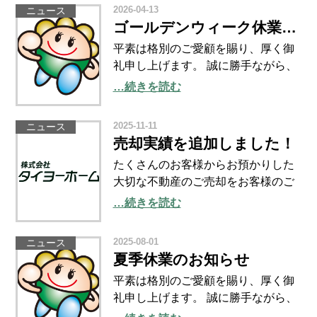
２０２６年８月１１日（火）～２０
2026-04-13
ニュース
２６年８月１９日（水） ※休業期間
ゴールデンウィーク休業のお知らせ
中のSNS・ホームペ
平素は格別のご愛顧を賜り、厚く御
礼申し上げます。 誠に勝手ながら、
ゴールデンウィークの休業日を下記
…続きを読む
のとおりとさせていただきます。
【GW休業期間】 ２０２６年４月２
2025-11-11
ニュース
８日（火）～２０２６年５月６日
売却実績を追加しました！
（水） ※休業期間中のSN
たくさんのお客様からお預かりした
大切な不動産のご売却をお客様のご
承諾を得て、実績として掲載してい
…続きを読む
ます。 ぜひ、当社の売却実績を御覧
ください。 当社の売却実績
2025-08-01
ニュース
夏季休業のお知らせ
平素は格別のご愛顧を賜り、厚く御
礼申し上げます。 誠に勝手ながら、
夏季の休業日を下記のとおりとさせ